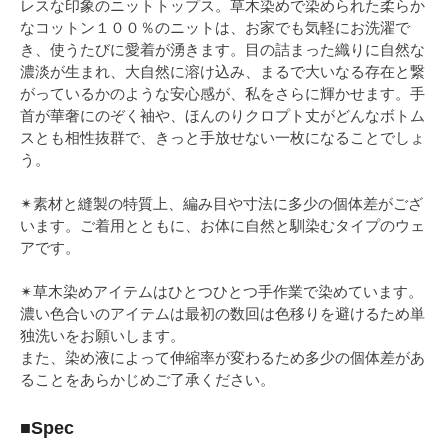
レスな印象のニットトップス。草木染めで染められた柔らか
なコットン１００％のニットは、お家でも気軽にお洗濯で
き、使うたびに愛着が湧きます。目の詰まった織りに自然な
濃淡が生まれ、大自然に溶け込み、まるで大いなる存在と繋
がっているかのような安心感が、私をさらに輝かせます。手
首が華奢にのぞく袖や、ほんのりクロプト丈がどんなボトム
スとも相性抜群で、きっと手放せない一枚になることでしょ
う。
✴︎素材と縫製の特質上、編み目や寸法に多少の個体差がござ
います。ご着用とともに、お体に自然と馴染むタイプのウェ
アです。
✴︎草木染めアイテムはひとつひとつ手作業で染めています。
濃い色合いの
アイテムは最初の数回は色移りを避けるため単
独洗いをお願いします。
また、染め液によって伸縮率が変わるため多少の個体差があ
ることをあらかじめご了承ください。
■Spec