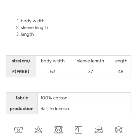
body width
sleeve length
length
size(cm)
body width
sleeve length
length
F(FREE)
62
37
48
fabric
100% cotton
production
Bali, Indonesia